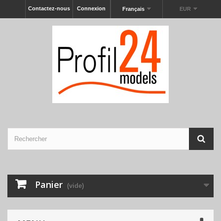
Contactez-nous
Connexion
Français
EUR
Panier
(vide)