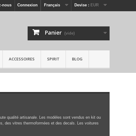
z-nous
Connexion
Français
Devise :
EUR
Panier
(vide)
ACCESSOIRES
SPIRIT
BLOG
ute qualité artisanale. Les modèles sont vendus en kit ou
s, des vitres thermoformées et des decals. Les voitures