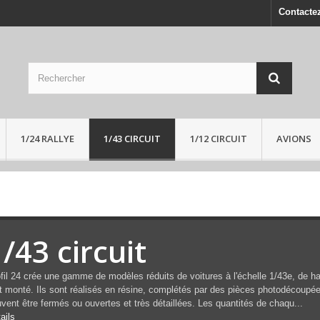
Contacte
1/24 RALLYE
1/43 CIRCUIT
1/12 CIRCUIT
AVIONS
/43 circuit
fil 24 crée une gamme de modèles réduits de voitures à l'échelle 1/43e, de ha
t monté. Ils sont réalisés en résine, complétés par des pièces photodécoupée
vent être fermés ou ouvertes et très détaillées. Les quantités de chaqu...
ails