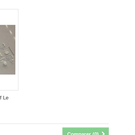
f Le
Comparer (
0
)