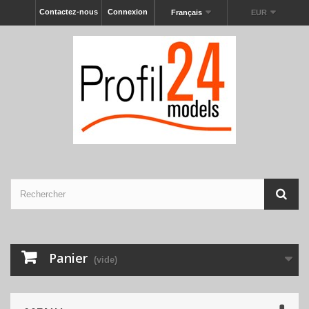
Contactez-nous
Connexion
Français
EUR
Panier
(vide)