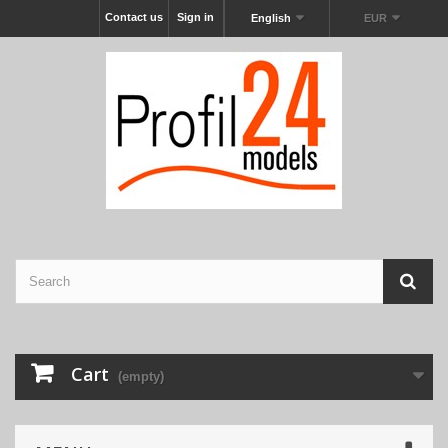
Contact us
Sign in
English
EUR
Cart
(empty)