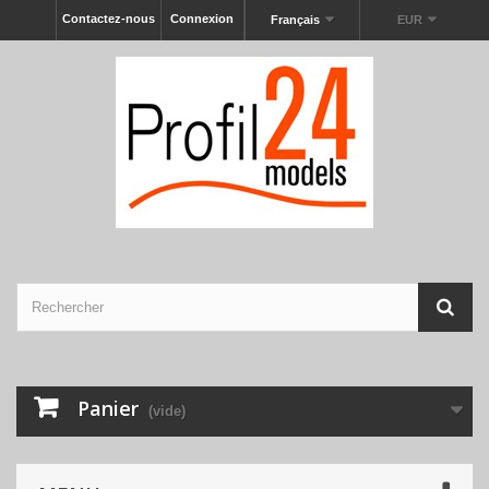
Contactez-nous
Connexion
Français
EUR
Panier
(vide)