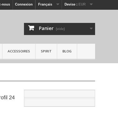
z-nous
Connexion
Français
Devise :
EUR
Panier
(vide)
ACCESSOIRES
SPIRIT
BLOG
ofil 24