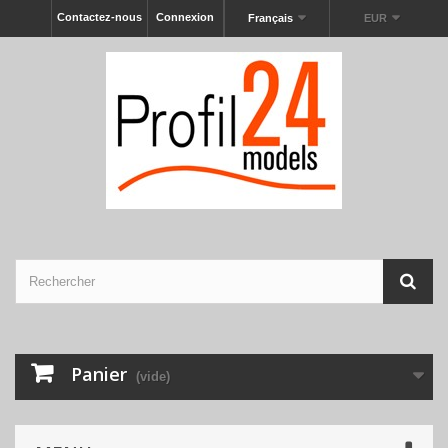
Contactez-nous
Connexion
Français
EUR
Panier
(vide)