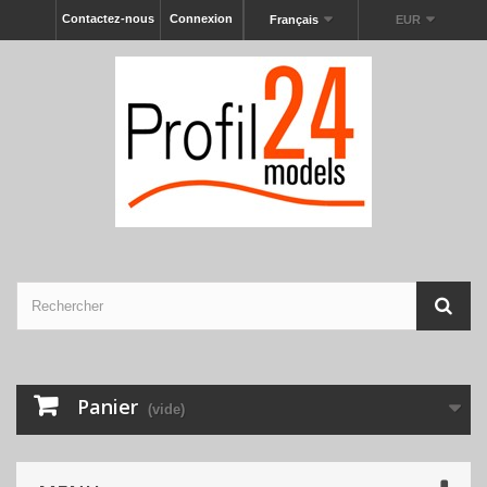
Contactez-nous
Connexion
Français
EUR
Panier
(vide)