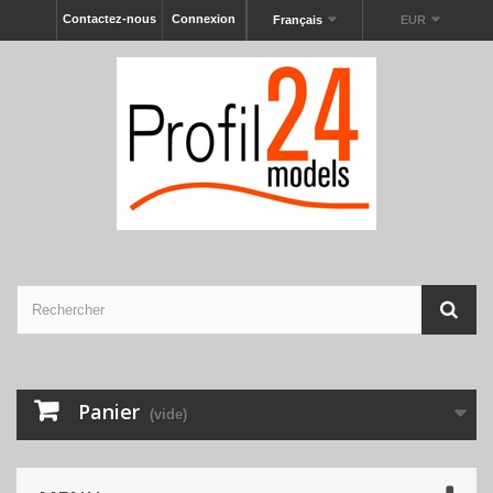
Contactez-nous
Connexion
Français
EUR
Panier
(vide)