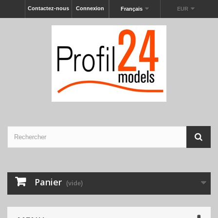
Contactez-nous
Connexion
Français
EUR
Panier
(vide)