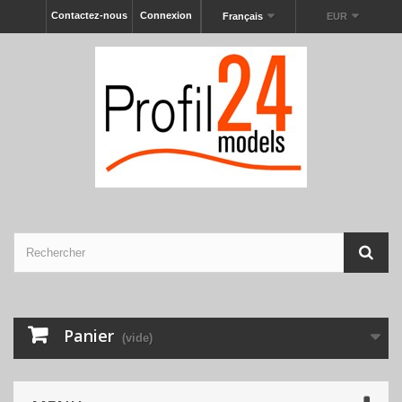
Contactez-nous
Connexion
Français
EUR
Panier
(vide)