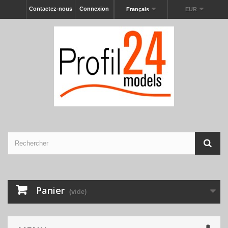
Contactez-nous
Connexion
Français
EUR
Panier
(vide)