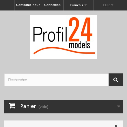
Contactez-nous
Connexion
Français
EUR
Panier
(vide)