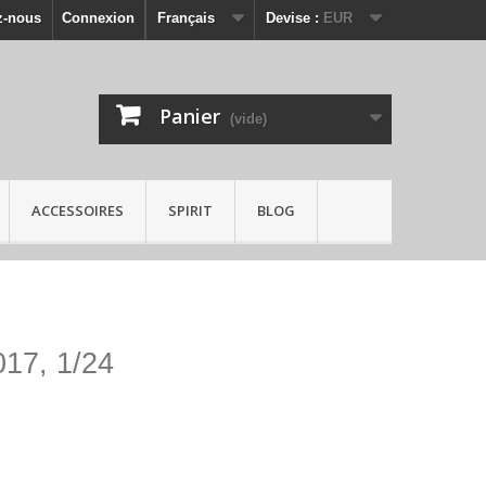
z-nous
Connexion
Français
Devise :
EUR
Panier
(vide)
ACCESSOIRES
SPIRIT
BLOG
17, 1/24