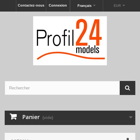
Contactez-nous
Connexion
Français
EUR
Panier
(vide)