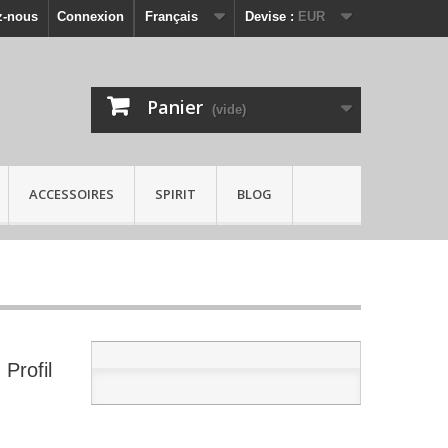
z-nous
Connexion
Français
Devise :
EUR
Panier
(vide)
ACCESSOIRES
SPIRIT
BLOG
Profil